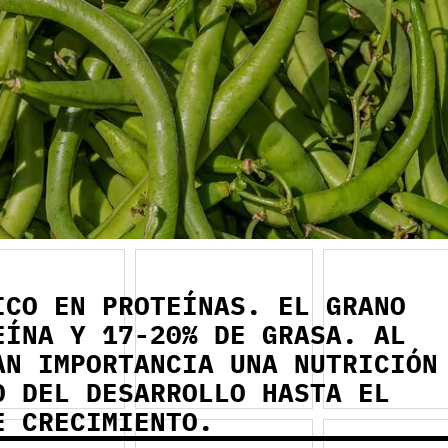
Nit
Nit
Óxi
Óxi
Más
Más
información
información
sobre el
sobre el
producto
producto
¡Tu
¡Tu
Tri
Tri
ICO EN PROTEÍNAS. EL GRANO
EÍNA Y
17-20%
DE GRASA. AL
W
W
AN IMPORTANCIA UNA NUTRICIÓN
O DEL DESARROLLO HASTA EL
E CRECIMIENTO.