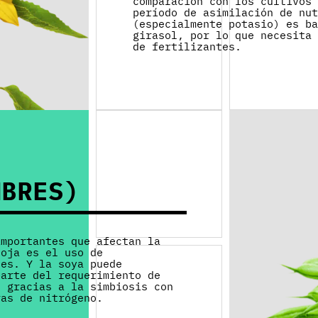
comparación con los cultivos
período de asimilación de nu
(especialmente potasio) es b
girasol, por lo que necesita
de fertilizantes.
MBRES)
importantes que afectan la
soja es el uso de
les. Y la soya puede
parte del requerimiento de
) gracias a la simbiosis con
ras de nitrógeno.