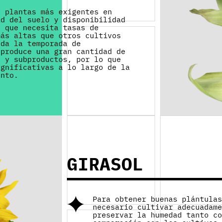
s plantas más exigentes en
ad del suelo y disponibilidad
o que necesita tasas de
más altas que otros cultivos
oda la temporada de
 produce una gran cantidad de
s y subproductos, por lo que
ignificativas a lo largo de la
ento.
GIRASOL
Para obtener buenas plántula
necesario cultivar adecuadam
preservar la humedad tanto c