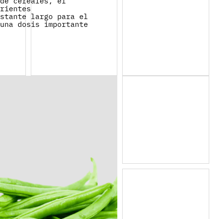
 de cereales, el
trientes
astante largo para el
 una dosis importante