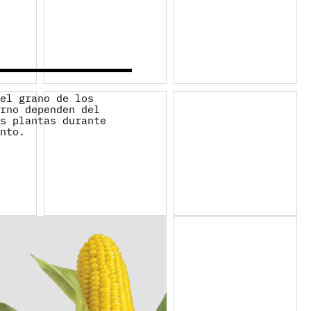
del grano de los
erno dependen del
as plantas durante
ento.