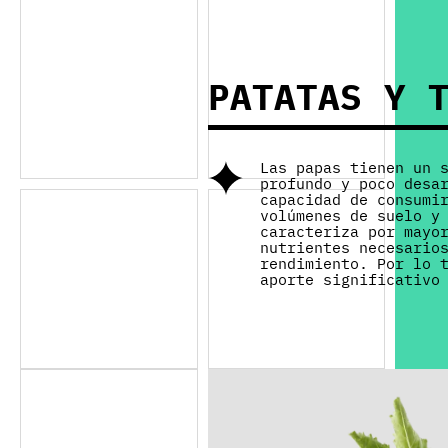
PATATAS Y 
Las papas tienen un 
profundo y poco desa
capacidad de consumi
volúmenes de suelo y
caracteriza por mayo
nutrientes necesario
rendimiento. Por lo 
aporte significativo