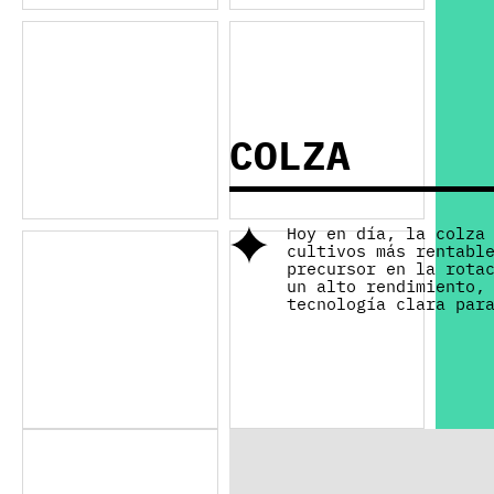
COLZA
Hoy en día, la colza
cultivos más rentabl
precursor en la rota
un alto rendimiento,
tecnología clara par