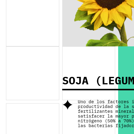
SOJA (LEGU
Uno de los factores 
productividad de la 
fertilizantes minera
satisfacer la mayor 
nitrógeno (50% a 70%
las bacterias fijado