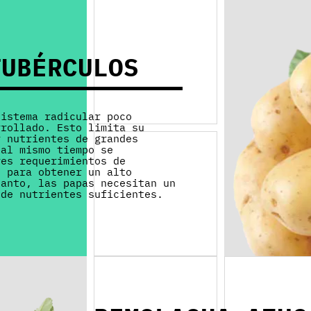
TUBÉRCULOS
sistema radicular poco
rrollado. Esto limita su
r nutrientes de grandes
 al mismo tiempo se
res requerimientos de
s para obtener un alto
tanto, las papas necesitan un
 de nutrientes suficientes.