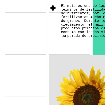
El maíz es una de la
términos de fertilid
de nutrientes, por l
fertilizantes mucho 
de granos. Durante t
crecimiento, el maíz
productos principale
consume cantidades s
temporada de crecimi