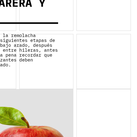
ARERA Y
e la remolacha
 siguientes etapas de
 bajo arado, después
n entre hileras, antes
la pena recordar que
izantes deben
rado.