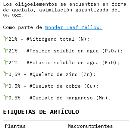
Los oligoelementos se encuentran en forma
de quelato, asimilación garantizada del
95-98%.
Como parte de
Wonder Leaf Yellow:
⠀
21% – #Nitrógeno total (N);
21% – #Fósforo soluble en agua (P₂O₅);
21% – #Potasio soluble en agua (K₂O);
0,5% – #Quelato de zinc (Zn);
0,5% – #Quelato de cobre (Cu);
0,5% – #Quelato de manganeso (Mn).
ETIQUETAS DE ARTÍCULO
Plantas
Macronutrientes