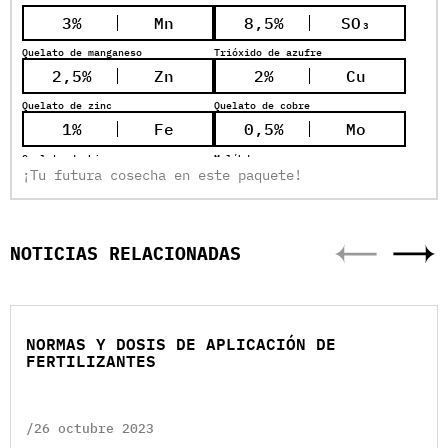
3%
Mn
8,5%
SO₃
Quelato de manganeso
Trióxido de azufre
2,5%
Zn
2%
Cu
Quelato de zinc
Quelato de cobre
1%
Fe
0,5%
Mo
Quelato de hierro
Molíbdeno
¡Tu futura cosecha en este paquete!
0,4%
B
10,8%
Aa
Boro
Amino ácidos de origen vegetal
3
pH
1,35
Densidad
NOTICIAS RELACIONADAS
kg/l
NORMAS Y DOSIS DE APLICACIÓN DE
FERTILIZANTES
/26 octubre 2023