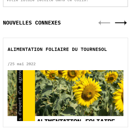
3,8
pH
1,15
Densité
(kg/l)
NOUVELLES CONNEXES
ALIMENTATION FOLIAIRE DU TOURNESOL
/25 mai 2022