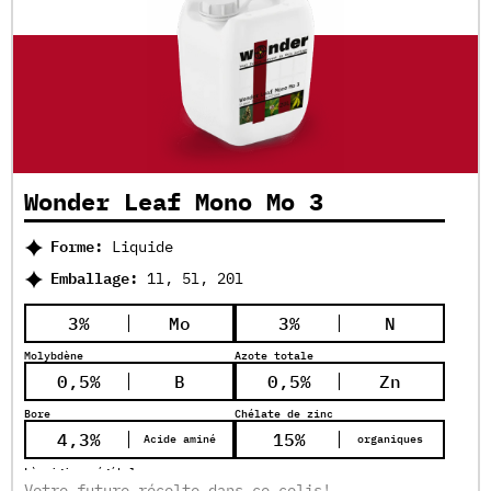
Wonder Leaf Mono Mo 3
Forme:
Liquide
Emballage:
1l, 5l, 20l
3%
Mo
3%
N
Molybdène
Azote totale
0,5%
B
0,5%
Zn
Bore
Chélate de zinc
4,3%
15%
Acide aminé
organiques
L`origine végétal
Votre future récolte dans ce colis!