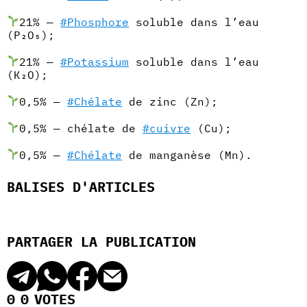
21% —
#Phosphore
soluble dans l’eau
(P₂O₅);
21% —
#Potassium
soluble dans l’eau
(К₂O);
0,5% —
#Chélate
de zinc (Zn);
0,5% — chélate de
#cuivre
(Cu);
0,5% —
#Chélate
de manganèse (Mn).
BALISES D'ARTICLES
PARTAGER LA PUBLICATION
0
0
VOTES