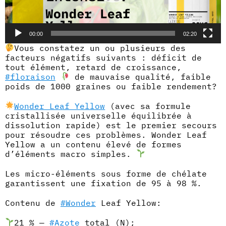
00:00
02:20
Vous constatez un ou plusieurs des
facteurs négatifs suivants : déficit de
tout élément, retard de croissance,
#floraison
de mauvaise qualité, faible
poids de 1000 graines ou faible rendement?
Wonder Leaf Yellow
(avec sa formule
cristallisée universelle équilibrée à
dissolution rapide) est le premier secours
pour résoudre ces problèmes.
Wonder Leaf
Yellow a un contenu élevé de formes
d’éléments macro simples.
Les micro-éléments sous forme de chélate
garantissent une fixation de 95 à 98 %.
Contenu de
#Wonder
Leaf Yellow:
21 % —
#Azote
total (N);