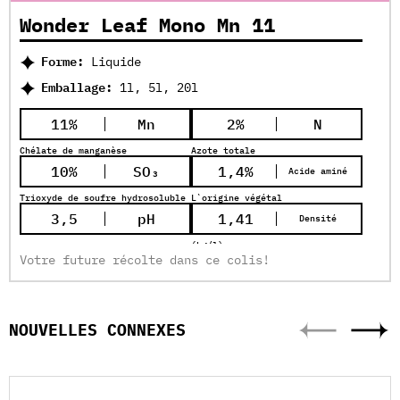
Wonder Leaf Mono Mn 11
Forme:
Liquide
Emballage:
1l, 5l, 20l
11%
Mn
2%
N
Chélate de manganèse
Azote totale
10%
SO₃
1,4%
Acide aminé
Trioxyde de soufre hydrosoluble
L`origine végétal
3,5
pH
1,41
Densité
(kg/l)
Votre future récolte dans ce colis!
NOUVELLES CONNEXES