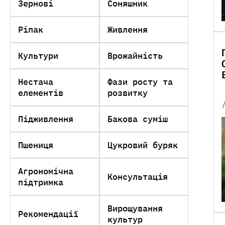
Зернові
Соняшник
Ріпак
Живлення
Культури
Врожайність
Нестача
Фази росту та
елементів
розвитку
Підживлення
Бакова суміш
Пшениця
Цукровий буряк
Агрономічна
Консультація
підтримка
Вирощування
Рекомендації
культур