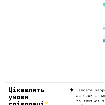
Цікавлять
Замовте звор
умови
зв'язок і на
зв'яжуться з
співпраці