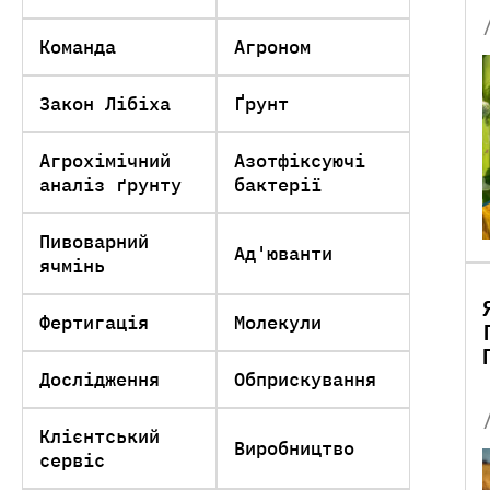
Команда
Агроном
Закон Лібіха
Ґрунт
Агрохімічний
Азотфіксуючі
аналіз ґрунту
бактерії
Пивоварний
Ад'юванти
ячмінь
Фертигація
Молекули
Дослідження
Обприскування
Клієнтський
Виробництво
сервіс