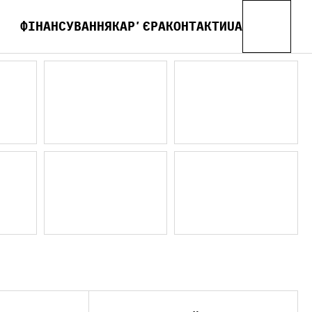
ФІНАНСУВАННЯ
КАРʼЄРА
КОНТАКТИ
UA
EN
FR
ES