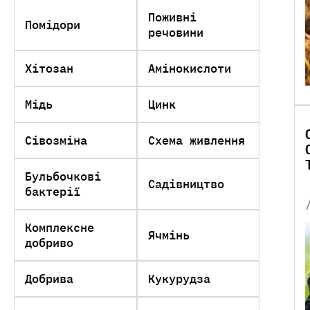
Поживні
Помідори
речовини
Хітозан
Амінокислоти
Мідь
Цинк
Сівозміна
Схема живлення
Бульбочкові
Садівництво
бактерії
Комплексне
Ячмінь
добриво
Добрива
Кукурудза