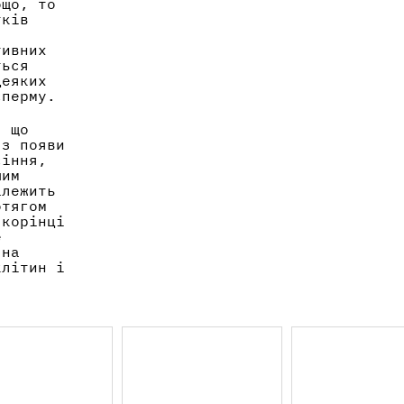
ощо, то
тків
Рос
тивних
ться
деяких
сперму.
, що
 з появи
сіння,
шим
алежить
отягом
 корінці
е
 на
клітин і
W