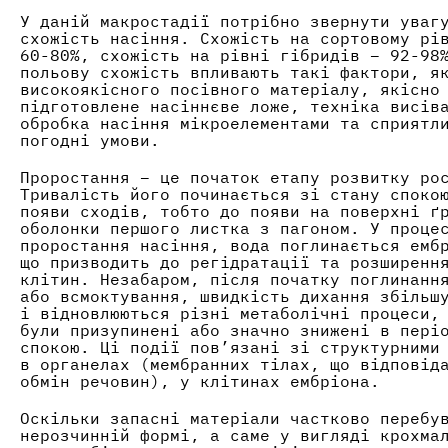
У даній макростадії потрібно звернути уваг
схожість насіння. Схожість на сортовому рі
60-80%, схожість на рівні гібридів – 92-98
польову схожість впливають такі фактори, я
високоякісного посівного матеріалу, якісно
підготовлене насіннєве ложе, техніка висів
обробка насіння мікроелементами та сприятл
погодні умови.
Проростання – це початок етапу розвитку ро
Тривалість його починається зі стану споко
появи сходів, тобто до появи на поверхні ґ
оболонки першого листка з пагоном. У проце
проростання насіння, вода поглинається емб
що призводить до регідратації та розширенн
клітин. Незабаром, після початку поглинанн
або всмоктування, швидкість дихання збільш
і відновлюються різні метаболічні процеси,
були призупинені або значно знижені в пері
спокою. Ці події пов’язані зі структурними
в органелах (мембранних тілах, що відповід
обмін речовин), у клітинах ембріона.
Оскільки запасні матеріали частково перебу
нерозчинній формі, а саме у вигляді крохма