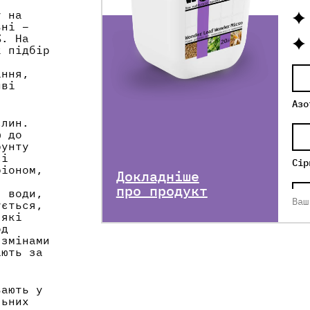
у на
вні –
%. На
к підбір
ання,
иві
Азо
слин.
ю до
рунту
сі
Сір
ріоном,
Докладніше
я
про продукт
я води,
Ваш
ується,
 які
Хел
од
 змінами
ають за
Хел
вають у
льних