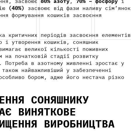
ення, засвоює
80% азоту
,
70% – фосфору
і
лію
(40%)
засвоює від фази наливу сім’янок
ння формування кошиків засвоєння
Фос
а критичних періодів засвоєння елементів
о і утворення кошиків, соняшник
Азо
вимагає великої кількості поживних
Бор
м на початковій стадії розвитку
. Потреба в азотному живленні зростає у
Докладніше
Кал
про продукт
 також найважливіший у забезпеченні
Ваш
Рос
особливо бором, адже його нестача різко
Хел
W
W
ЕННЯ СОНЯШНИКУ
АЄ ВИНЯТКОВЕ
ИЩЕННЯ ВИРОБНИЦТВА