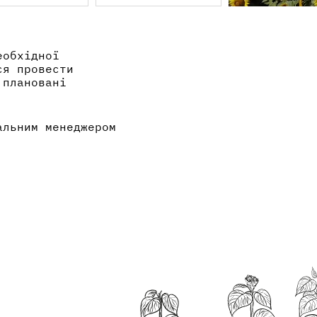
еобхідної
ся провести
 плановані
альним менеджером