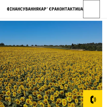
ФІНАНСУВАННЯ
КАРʼЄРА
КОНТАКТИ
UA
EN
FR
ES