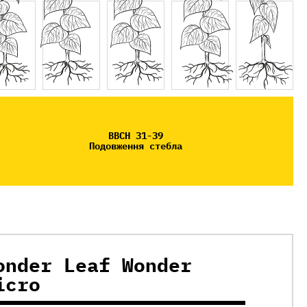
BBCH 31-39
Подовження стебла
onder Leaf Wonder
icro