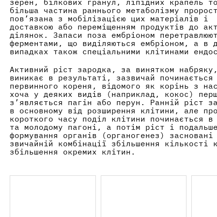
зерен, білкових гранул, ліпідних крапель т
більша частина раннього метаболізму пророс
пов’язана з мобілізацією цих матеріалів і
доставкою або переміщенням продуктів до ак
ділянок. Запаси поза ембріоном перетравлюю
ферментами, що виділяються ембріоном, а в 
випадках також спеціальними клітинами ендо
Активний ріст зародка, за винятком набряку
виникає в результаті, зазвичай починається
первинного кореня, відомого як корінь з на
хоча у деяких видів (наприклад, кокос) пер
з’являється пагін або перун. Ранній ріст з
в основному від розширення клітини, але пр
короткого часу поділ клітини починається в
та молодому пагоні, а потім ріст і подальш
формування органів (органогенез) засновані
звичайній комбінації збільшення кількості 
збільшення окремих клітин.