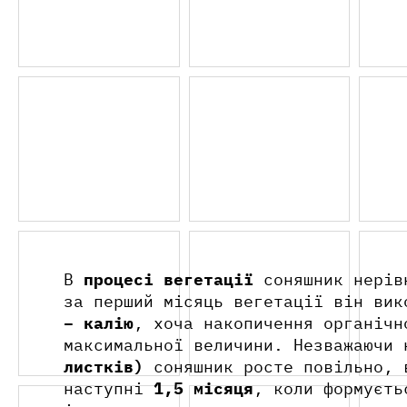
BBCH 14-19
BBCH 31-39
4 ТА БІЛЬШЕ СПРАВЖНІХ ЛИС
ПОДОВЖЕННЯ СТЕБЛА
В
процесі вегетації
соняшник нерівн
за перший місяць вегетації він ви
– калію
, хоча накопичення органіч
максимальної величини. Незважаючи
листків)
соняшник росте повільно, 
наступні
1,5 місяця
, коли формуєть