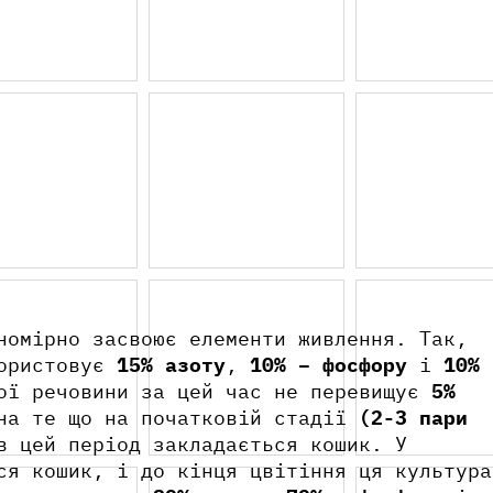
ТКІВ
Азо
Азо
Кал
Докладніше
Кал
про продукт
Ваш
омірно засвоює елементи живлення. Так,
користовує
15% азоту
,
10% – фосфору
і
10%
Бор
W
ної речовини за цей час не перевищує
5%
 на те що на початковій стадії
(2-3 пари
в цей період закладається кошик. У
ся кошик, і до кінця цвітіння ця культура