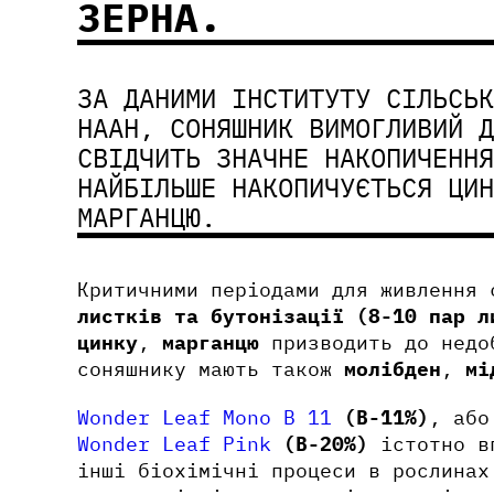
ЗЕРНА.
ЗА ДАНИМИ ІНСТИТУТУ СІЛЬСЬК
НААН, СОНЯШНИК ВИМОГЛИВИЙ Д
СВІДЧИТЬ ЗНАЧНЕ НАКОПИЧЕННЯ
НАЙБІЛЬШЕ НАКОПИЧУЄТЬСЯ ЦИН
МАРГАНЦЮ.
Критичними періодами для живлення
листків та бутонізації (8-10 пар л
цинку
,
марганцю
призводить до недо
соняшнику мають також
молібден
,
мі
Wonder Leaf Mono B 11
(B-11%)
, аб
Wonder Leaf Pink
(B-20%)
істотно вп
інші біохімічні процеси в рослинах