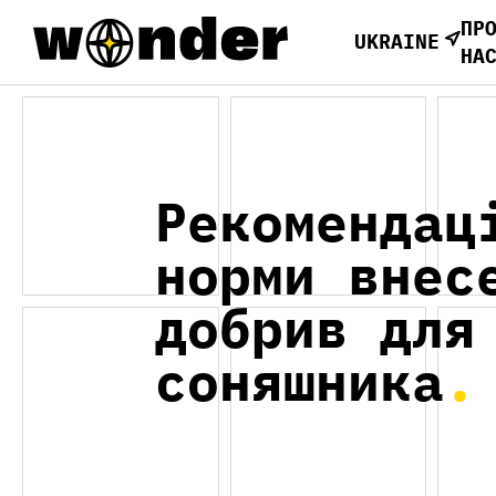
ПР
UKRAINE
НА
Рекомендац
норми внес
добрив для
соняшника