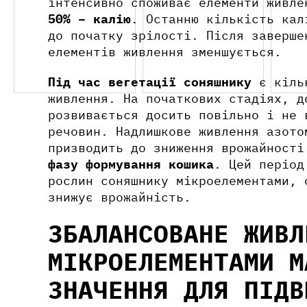
інтенсивно споживає елементи живл
50% – калію
. Останню кількість ка
до початку зрілості. Після заверше
елементів живлення зменшується.
Під час вегетації соняшнику
є кільк
живлення. На початкових стадіях, д
розвивається досить повільно і не 
речовин. Надлишкове живлення азото
призводить до зниження врожайності
фазу формування кошика
. Цей період
рослин соняшнику мікроелементами, 
знижує врожайність.
ЗБАЛАНСОВАНЕ ЖИВЛ
МІКРОЕЛЕМЕНТАМИ
М
ЗНАЧЕННЯ ДЛЯ ПІДВ