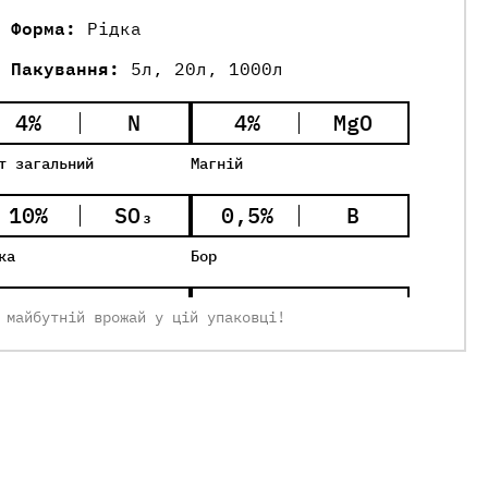
Форма:
Рідка
Пакування:
5л, 20л, 1000л
4%
N
4%
MgO
т загальний
Магній
10%
SO₃
0,5%
B
ка
Бор
0,5%
Cu
0,5%
Zn
 майбутній врожай у цій упаковці!
ат міді
Хелат цинку
0,6%
Fe
0,9%
Mn
ат заліза
Хелат марганцю
Органічні