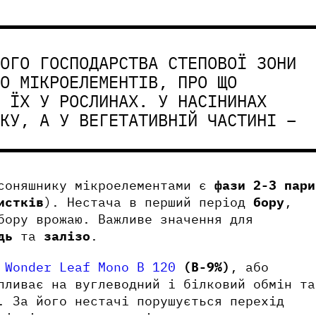
Азо
Бор
ОГО ГОСПОДАРСТВА СТЕПОВОЇ ЗОНИ
О МІКРОЕЛЕМЕНТІВ, ПРО ЩО
 ЇХ У РОСЛИНАХ. У НАСІНИНАХ
Кал
КУ, А У ВЕГЕТАТИВНІЙ ЧАСТИНІ –
Докладніше
Докладніше
про продукт
про продукт
Ваш
Ваш
Бор
 соняшнику мікроелементами є
фази 2-3 пари
истків
). Нестача в перший період
бору
,
W
бору врожаю. Важливе значення для
дь
та
залізо
.
о
Wonder Leaf Mono B 120
(B-9%)
, або
ливає на вуглеводний і білковий обмін та
. За його нестачі порушується перехід