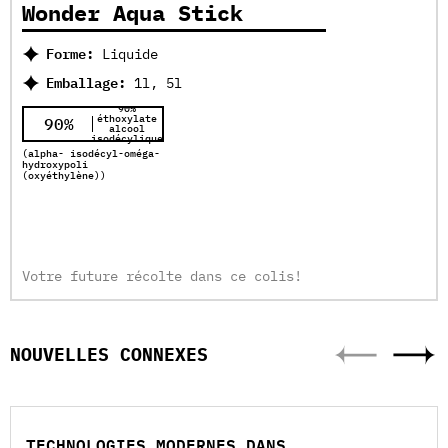
Wonder Aqua Stick
Forme:
Liquide
Emballage:
1l, 5l
90%
éthoxylate
90%
alcool
isodécylique
(alpha- isodécyl-oméga-
hydroxypoli
(oxyéthylène))
Votre future récolte dans ce colis!
NOUVELLES CONNEXES
TECHNOLOGIES MODERNES DANS