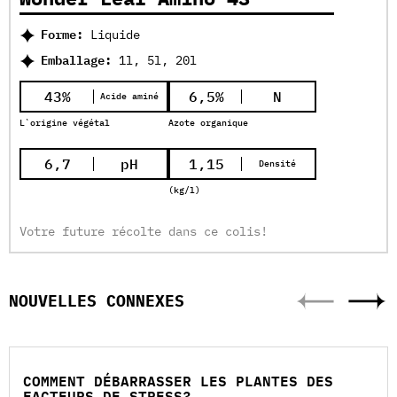
Forme:
Liquide
Emballage:
1l, 5l, 20l
43%
6,5%
N
Acide aminé
L`origine végétal
Azote organique
6,7
pH
1,15
Densité
(kg/l)
Votre future récolte dans ce colis!
NOUVELLES CONNEXES
COMMENT DÉBARRASSER LES PLANTES DES
FACTEURS DE STRESS?