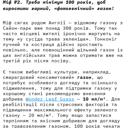
Міф №2. Треба мінімум 100 років, щоб
виростити гарний, «фотогенічний» газон!
Міф сягає родом Англії — відомому газону з
Сайон-парк вже понад 300 років. Тому так
часто місцеві жителі іронічно жартують на
тему «у сусіда трава зеленіша». Тонконіг
лучний та костриця дійсно зростають
повільно, але повноцінний щільний газон із
цих англійських трав можна отримати вже на
третій рік після посіву.
Є також вибагливі культури, наприклад,
смарагдовий «оксамитовий»
газон
, що
потребує особливого догляду та осіннього
підживлення, тому для підтримки газону у
хорошому стані рекомендуємо внесення
добрива
Wonder Leaf Grass
—
10 мл/м²
. Для
реабілітації після стресових факторів та
підвищення максимального ефекту зеленого
газону — 20 мл/м². Тому якщо запастися
терпінням та якісним добривом для догляду
за травозеленим газоном, 100 років чекати