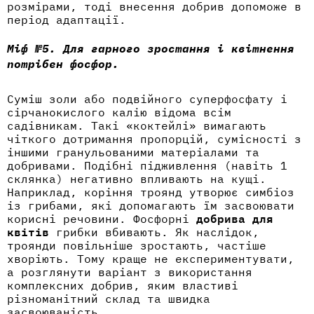
розмірами, тоді внесення добрив допоможе в
період адаптації.
Міф №5. Для гарного зростання і квітнення
потрібен фосфор.
Суміш золи або подвійного суперфосфату і
сірчанокислого калію відома всім
садівникам. Такі «коктейлі» вимагають
чіткого дотримання пропорцій, сумісності з
іншими гранульованими матеріалами та
добривами. Подібні підживлення (навіть 1
склянка) негативно впливають на кущі.
Наприклад, коріння троянд утворює симбіоз
із грибами, які допомагають їм засвоювати
корисні речовини. Фосфорні
добрива для
квітів
грибки вбивають. Як наслідок,
троянди повільніше зростають, частіше
хворіють. Тому краще не експериментувати,
а розглянути варіант з використання
комплексних добрив, яким властиві
різноманітний склад та швидка
засвоюваність.