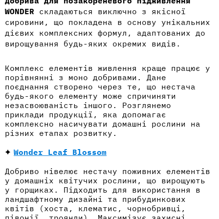
Добрива для позакореневого підживлення
WONDER
складаються виключно з якісної
сировини, що покладена в основу унікальних
дієвих комплексних формул, адаптованих до
вирощування будь-яких окремих видів.
Комплекс елементів живлення краще працює у
порівнянні з моно добривами. Дане
поєднання створено через те, що нестача
будь-якого елементу може спричиняти
незасвоюваність іншого. Розглянемо
приклади продукції
,
яка допомагає
комплексно насичувати домашні рослини на
різних етапах розвитку.
Wonder Leaf Blossom
Добриво нівелює нестачу поживних елементів
у домашніх квітучих рослини, що вирощують
у горщиках. Підходить для використання в
ландшафтному дизайні та прибудинкових
квітів (хоста, клематис, чорнобривці,
півонії, троянди). Максимізує захисні