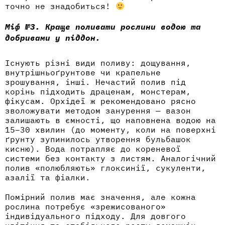
точно не знадобиться!
Міф №3. Краще поливати рослини водою та
добривами у піддон.
Існують різні види поливу: дощування,
внутрішньоґрунтове чи крапельне
зрошування, інші. Нечастий полив під
корінь підходить драценам, монстерам,
фікусам. Орхідеї ж рекомендовано рясно
зволожувати методом занурення — вазон
залишають в ємності, що наповнена водою на
15–30 хвилин (до моменту, коли на поверхні
ґрунту зупинилось утворення бульбашок
кисню). Вода потрапляє до кореневої
системи без контакту з листям. Аналогічний
полив «полюбляють» глоксинії, сукуленти,
азалії та фіалки.
Помірний полив має значення, але кожна
рослина потребує «зрежисованого»
індивідуального підходу. Для довгого