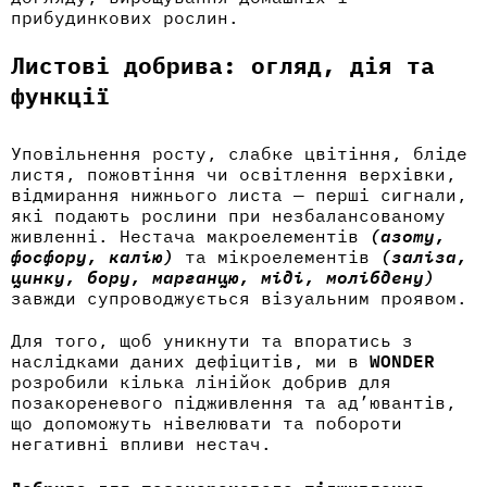
прибудинкових рослин.
Листові добрива: огляд, дія та
функції
Уповільнення росту, слабке цвітіння, бліде
листя, пожовтіння чи освітлення верхівки,
відмирання нижнього листа — перші сигнали,
які подають рослини при незбалансованому
живленні. Нестача макроелементів
(азоту,
фосфору, калію)
та мікроелементів
(заліза,
цинку, бору, марганцю, міді, молібдену)
завжди супроводжується візуальним проявом.
Для того, щоб уникнути та впоратись з
наслідками даних дефіцитів, ми в
WONDER
розробили кілька лінійок добрив для
позакореневого підживлення та ад’ювантів,
що допоможуть нівелювати та побороти
негативні впливи нестач.