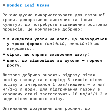
Wonder Leaf Grass
Рекомендуємо використовувати для газонної
трави, декоративно-листяних та інших
культур, що потребують підвищення ростових
процесів. Це комплексне добриво:
з акцентом уваги на азот, що знаходиться
у трьох формах
(амідній, амонійній та
нітратній);
сірка, що сприяє засвоєнню азоту;
цинк, що відповідає за ауксин — гормон
росту.
Листове добриво вносять відразу після
посіву газону та в період 3 тижнів після
посіву з інтервалом 1 раз/тиждень — 5 мл/
м²/1–2 л води. Для підтримання газону в
хорошому стані застосовують 10 мл/м²/1–2 л
води після кожного зрізу.
Оптимальне дозування для рослин, що