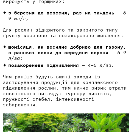
вирощують у горщиках:
з березня до вересня, раз на тиждень
—
6–
9 мл/л;
Для рослин відкритого та закритого типу
ґрунту кореневе та позакореневе живлення:
щомісяця, як весняне добриво для газону,
з ранньої весни до середини серпня
—
6–9
л/га;
позакореневе підживлення
—
4–5 л/га.
Чим раніше будуть вжиті заходи із
застосування продукції для комплексного
підживлення рослин, тим нижче ризик втрати
зовнішнього вигляду: тургору листків,
пружності стебел, інтенсивності
забарвлення.