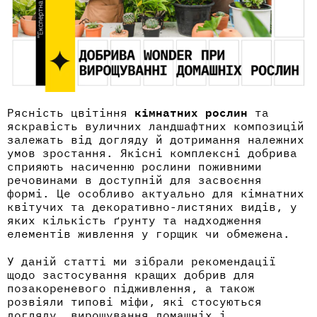
Рясність цвітіння
кімнатних
рослин
та
яскравість вуличних ландшафтних композицій
залежать від догляду й дотримання належних
умов зростання. Якісні комплексні добрива
сприяють насиченню рослини поживними
речовинами в доступній для засвоєння
формі. Це особливо актуально для кімнатних
квітучих та декоративно-листяних видів, у
яких кількість ґрунту та надходження
елементів живлення у горщик чи обмежена.
У даній статті ми зібрали рекомендації
щодо застосування кращих добрив для
позакореневого підживлення, а також
розвіяли типові міфи, які стосуються
догляду, вирощування домашніх і