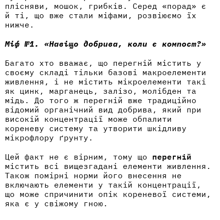
плісняви, мошок, грибків. Серед «порад» є
й ті, що вже стали міфами, розвіюємо їх
нижче.
Міф №1. «Навіщо добрива, коли є компост?»
Багато хто вважає, що перегній містить у
своєму складі тільки базові макроелементи
живлення, і не містить мікроелементи такі
як цинк, марганець, залізо, молібден та
мідь. До того ж
перегній
вже традиційно
відомий органічний вид добрива, який при
високій концентрації може обпалити
кореневу систему та утворити шкідливу
мікрофлору ґрунту.
Цей факт не є вірним, тому що
перегній
містить всі вищезгадані елементи живлення.
Також помірні норми його внесення не
включають елементи у такій концентрації,
що може спричинити опік кореневої системи,
яка є у свіжому гною.