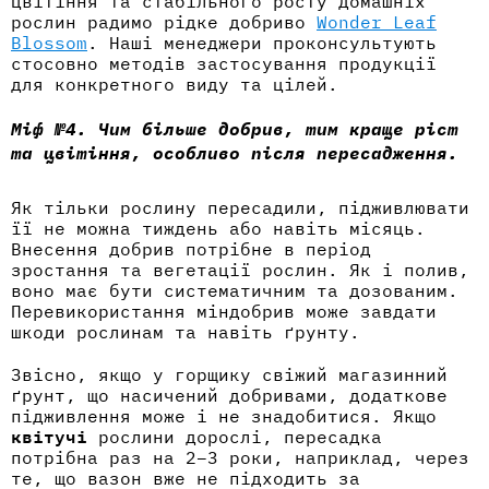
цвітіння та стабільного росту домашніх
рослин радимо рідке добриво
Wonder Leaf
Blossom
. Наші менеджери проконсультують
стосовно методів застосування продукції
для конкретного виду та цілей.
Міф №4. Чим більше добрив, тим краще ріст
та цвітіння, особливо після пересадження.
Як тільки рослину пересадили, підживлювати
її не можна тиждень або навіть місяць.
Внесення добрив потрібне в період
зростання та вегетації рослин. Як і полив,
воно має бути систематичним та дозованим.
Перевикористання міндобрив може завдати
шкоди рослинам та навіть ґрунту.
Звісно, якщо у горщику свіжий магазинний
ґрунт, що насичений добривами, додаткове
підживлення може і не знадобитися. Якщо
квітучі
рослини дорослі,
пересадка
потрібна раз на 2–3 роки, наприклад, через
те, що вазон вже не підходить за