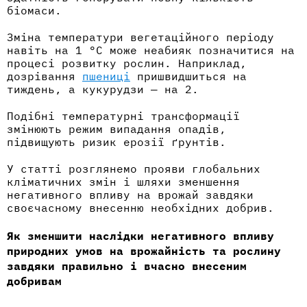
біомаси.
Зміна температури вегетаційного періоду
навіть на 1 °C може неабияк позначитися на
процесі розвитку рослин. Наприклад,
дозрівання
пшениці
пришвидшиться на
тиждень, а кукурудзи — на 2.
Подібні температурні трансформації
змінюють режим випадання опадів,
підвищують ризик ерозії ґрунтів.
У статті розглянемо прояви глобальних
кліматичних змін і шляхи зменшення
негативного впливу на врожай завдяки
своєчасному внесенню необхідних добрив.
Як зменшити наслідки негативного в
пливу
природних умов на врожайність та
рослину
завдяки правильно і вчасно внесеним
добривам