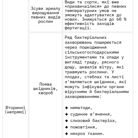
Види та сорти, які вже
«призвичаїлися» до певних
Зсуви ареалу
температурних умов не
вирощування
зможуть адаптуватися до
певних видів
нових. Знижується до 60 %
рослин
ефективність заходів
фертигації
.
Ряд бактеріальних
захворювань поширюється
через пошкодження
сільськогосподарськими
інструментами та опади у
вигляді граду, рясного
дощу, шквалів вітру, які
травмують рослини. У
плодах, стеблах та листі
з’являються шкідники, які
Поява
можуть інфікувати органи
шкідників,
вірусними й бактеріальними
хвороб
захворюваннями:
Вторинні
нематоди,
(непрямі)
судинне в’янення,
слизовий бактеріоз,
пожовтіння,
некроз тканин.