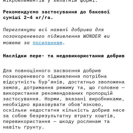
мікроелементів у хелатній формі.
Рекомендуємо застосування до бакової
суміші 2–4 кг/га.
Переглянути всі наявні
добрива для
позакореневого підживлення
WONDER ви
можете за
посиланням
.
Наслідки пере- та недовикористання добрив
Для повноцінного засвоєння добрив
позакореневого підживлення потрібна
відсутність бур’янів, достатньо зволожена
земля
, дотримання режиму та, що головне —
використання рекомендованих пропорцій
застосування. Норми, вказані виробниками,
необхідно враховувати обов’язково,
оскільки недостатня кількість добрив несе
за собою безрезультатну втрату коштів,
перевикористання — шкоду рослинам та
навіть ґрунту.