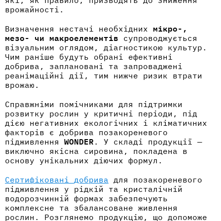
які, як правило, призводять до
зниження
врожайності
.
Визначення нестачі
необхідних
мікро-,
мезо- чи макроелементів
супроводжується
візуальним оглядом, діагностикою культур.
Чим раніше будуть обрані
ефективні
добрива
, заплановані та запроваджені
реанімаційні дії, тим нижче ризик втрати
врожаю.
Справжніми помічниками для підтримки
розвитку рослин у критичні періоди, під
дією негативних екологічних і кліматичних
факторів є
добрива позакореневого
підживлення
WONDER
. У складі продукції —
виключно якісна сировина, покладена в
основу унікальних діючих формул.
Сертифіковані
добрива
для позакореневого
підживлення
у рідкій та кристалічній
водорозчинній формах забезпечують
комплексне та збалансоване живлення
рослин. Розглянемо продукцію, що допоможе