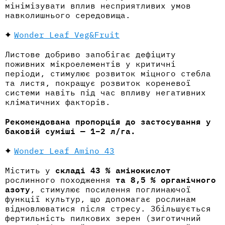
мінімізувати вплив несприятливих умов
навколишнього середовища.
Wonder Leaf Veg&Fruit
Листове добриво запобігає дефіциту
поживних мікроелементів у критичні
періоди, стимулює розвиток міцного стебла
та листя, покращує розвиток кореневої
системи навіть під час впливу негативних
кліматичних факторів.
Рекомендована пропорція до застосування у
баковій суміші — 1–2 л/га.
Wonder Leaf Amino 43
Містить у
складі 43 % амінокислот
рослинного походження
та 8,5 % органічного
азоту
, стимулює посилення поглинаючої
функції культур, що допомагає рослинам
відновлюватися після стресу. Збільшується
фертильність пилкових зерен (зиготичний