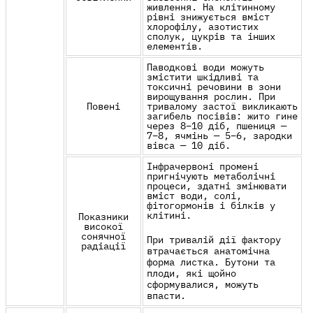
живлення
. На клітинному
рівні знижується вміст
хлорофілу, азотистих
сполук, цукрів та інших
елементів.
Паводкові води можуть
змістити шкідливі та
токсичні речовини в зони
вирощування рослин. При
Повені
тривалому застої викликають
загибель посівів: жито гине
через 8–10 діб, пшениця —
7–8, ячмінь — 5–6, зародки
вівса — 10 діб.
Інфрачервоні промені
пригнічують метаболічні
процеси, здатні змінювати
вміст води, солі,
фітогормонів і білків у
клітині.
Показники
високої
сонячної
При тривалій дії фактору
радіації
втрачається анатомічна
форма листка. Бутони та
плоди, які щойно
сформувалися, можуть
впасти.