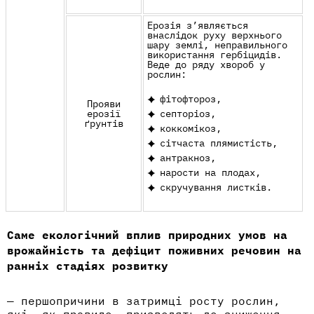
Ерозія з’являється
внаслідок руху верхнього
шару
землі
, неправильного
використання гербіцидів.
Веде до ряду хвороб у
рослин:
фітофтороз,
Прояви
ерозії
септоріоз,
ґрунтів
коккомікоз,
сітчаста плямистість,
антракноз,
нарости на плодах,
скручування листків.
Саме екологічний вплив природних умов на
врожайність та дефіцит поживних речовин
на
ранніх стадіях розвитку
— першопричини в затримці росту рослин,