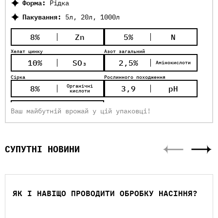
Форма:
Рідка
Пакування:
5л, 20л, 1000л
8%
Zn
5%
N
Хелат цинку
Азот загальний
10%
SO₃
2,5%
Амінокислоти
Сірка
Рослинного походження
Органічні
8%
3,9
pH
кислоти
1,33
Густина
Ваш майбутній врожай у цій упаковці!
(кг/л)
СУПУТНІ НОВИНИ
ЯК І НАВІЩО ПРОВОДИТИ ОБРОБКУ НАСІННЯ?