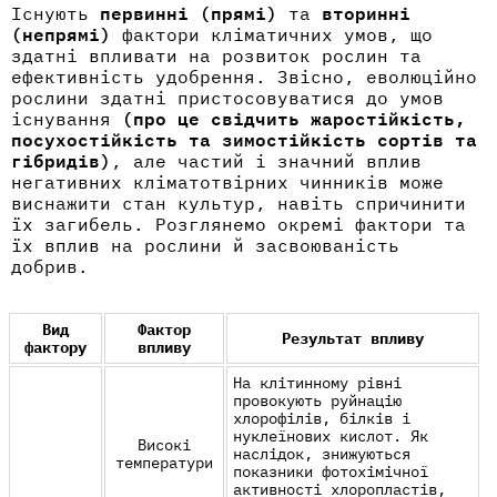
Існують
первинні (прямі)
та
вторинні
(непрямі)
фактори кліматичних умов, що
здатні впливати на розвиток рослин та
ефективність удобрення
. Звісно, еволюційно
рослини здатні пристосовуватися до умов
існування
(про це свідчить жаростійкість,
посухостійкість та зимостійкість сортів та
гібридів)
, але частий і значний вплив
негативних кліматотвірних чинників може
виснажити
стан культур
, навіть спричинити
їх загибель. Розглянемо окремі фактори та
їх вплив на рослини й засвоюваність
добрив.
Вид
Фактор
Результат впливу
фактору
впливу
На клітинному рівні
провокують руйнацію
хлорофілів, білків і
нуклеїнових кислот. Як
Високі
наслідок, знижуються
температури
показники фотохімічної
активності хлоропластів,