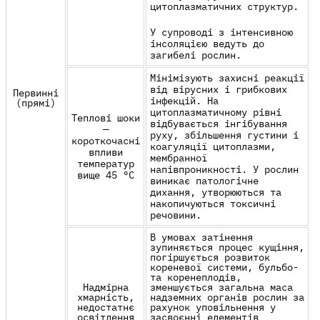
цитоплазматичних структур.
У супроводі з інтенсивною
інсоляцією ведуть до
загибелі рослин.
Мінімізують захисні реакції
від вірусних і грибкових
Первинні
інфекцій. На
(прямі)
цитоплазматичному рівні
Теплові шоки
відбувається інгібування
—
руху, збільшення густини і
короткочасні
коагуляції цитоплазми,
впливи
мембранної
температур
напівпроникності. У рослин
вище 45 °С
виникає патологічне
дихання, утворюються та
накопичуються токсичні
речовини.
В умовах затінення
зупиняється процес кущіння,
погіршується розвиток
кореневої системи, бульбо-
та коренеплодів,
Надмірна
зменшується загальна маса
хмарність,
надземних органів рослин за
недостатнє
рахунок уповільнення у
освітлення
засвоєнні
елементів