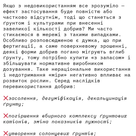
Якщо з недовикористанням все зрозуміло —
ефект застосування буде повністю або
частково відсутнім, тоді що станеться з
ґрунтом і культурами при внесенні
завеликої кількості добрив? Ми часто
стикаємося в мережі з такими випадками.
Особливо розповсюдженою є думка, що при
фертигації, а саме поверхневому зрошенні,
деякі форми добрив погано мігрують вглиб
ґрунту, тому потрібно
купити
«з запасом» і
збільшувати нормативне виробником
дозування. Таке нераціональне використання
і недотримання «міри» негативно впливає на
розвиток рослин. Серед наслідків
перевикористання добрив:
засолення, дегуміфікація, декальцинація
ґрунту;
погіршення вбирного комплексу ґрунтових
катіонів, зміна показників лужності;
утворення солонцевих ґрунтів;