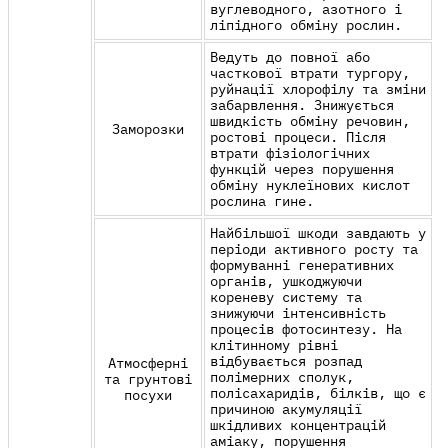
вуглеводного, азотного і
ліпідного обміну рослин.
Ведуть до повної або
часткової втрати тургору,
руйнації хлорофілу та зміни
забарвлення. Знижується
швидкість обміну речовин,
Заморозки
ростові процеси. Після
втрати фізіологічних
функцій через порушення
обміну нуклеїнових кислот
рослина гине.
Найбільшої шкоди завдають у
періоди активного росту та
формуванні генеративних
органів, ушкоджуючи
кореневу систему та
знижуючи інтенсивність
процесів фотосинтезу. На
клітинному рівні
відбувається розпад
Атмосферні
полімерних сполук,
та грунтові
полісахаридів, білків, що є
посухи
причиною акумуляції
шкідливих концентрацій
аміаку, порушення