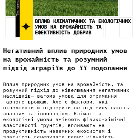
Негативний вплив природних умов
на врожайність та розумний
підхід аграріїв до її подолання
Вплив природних умов на врожайність, та
розумний підхід до нівелювання негативних
наслідків— вагома умова для отримання
гарного врожаю. Але є фактори, які
нівелювати й підкорити не під силу навіть
знанням та інноваціям. Клімат та
екологічні умови змінюють фізико-хімічні
властивості ґрунтів, впливають на
продуктивність наземних екосистем і
здатність генерувати певну кількість