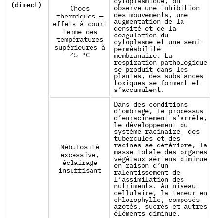
cytoplasmique, on
(direct)
observe une inhibition
Chocs
des mouvements, une
thermiques —
augmentation de la
effets à court
densité et de la
terme des
coagulation du
températures
cytoplasme et une semi-
supérieures à
perméabilité
45 °C
membranaire. La
respiration pathologique
se produit dans les
plantes, des substances
toxiques se forment et
s’accumulent.
Dans des conditions
d’ombrage, le processus
d’enracinement s’arrête,
le développement du
système racinaire, des
tubercules et des
racines se détériore, la
Nébulosité
masse totale des organes
excessive,
végétaux aériens diminue
éclairage
en raison d’un
insuffisant
ralentissement de
l’assimilation des
nutriments. Au niveau
cellulaire, la teneur en
chlorophylle, composés
azotés, sucrés et autres
éléments diminue.