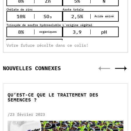
8%
Zn
5%
N
Chélate de zinc
Azote totale
10%
SO₃
2,5%
Acide aminé
Trioxyde de soufre hydrosoluble
L`origine végétal
8%
3,9
pH
organiques
1,33
Densité
Votre future récolte dans ce colis!
(kg/l)
NOUVELLES CONNEXES
QU’EST-CE QUE LE TRAITEMENT DES
SEMENCES ?
/23 février 2023