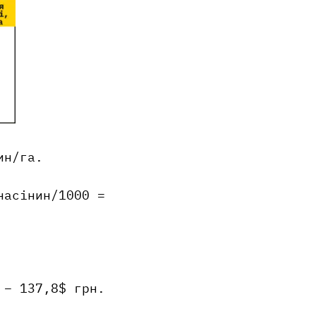
ин/га.
насінин/1000 =
 – 137,8$ грн.