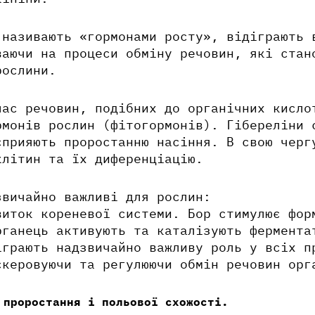
 називають «гормонами росту», відіграють 
ваючи на процеси обміну речовин, які стан
рослини.
ас речовин, подібних до органічних кисло
рмонів рослин (фітогормонів). Гібереліни 
сприяють проростанню насіння. В свою чер
клітин та їх диференціацію.
звичайно важливі для рослин:
виток кореневої системи. Бор стимулює фор
рганець активують та каталізують фермента
іграють надзвичайно важливу роль у всіх п
скеровуючи та регулюючи обмін речовин орг
 проростання і польової схожості.