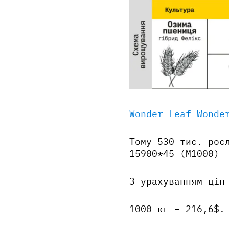
Wonder Lea
f Wonde
Тому 530 тис. рос
15900*45 (М1000) 
З урахуванням цін
1000 кг – 216,6$.