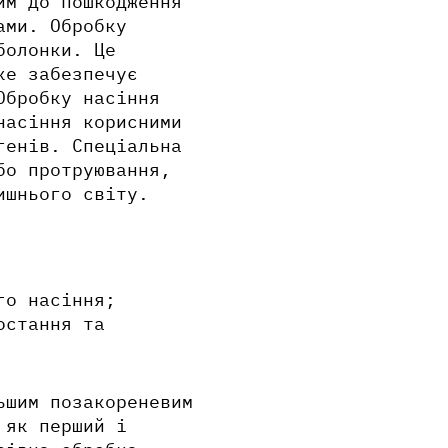
им до пошкодження
ами. Обробку
болонки. Це
ке забезпечує
Обробку насіння
насіння корисними
огенів.
Спеціальна
бо протруювання,
лишнього світу.
го насіння;
остання та
ьшим позакореневим
 як перший і