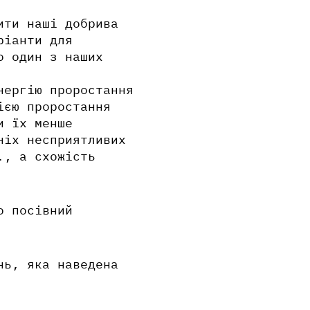
ити наші добрива
ріанти для
о один з наших
нергію проростання
ією проростання
и їх менше
ніх несприятливих
., а схожість
о посівний
нь, яка наведена