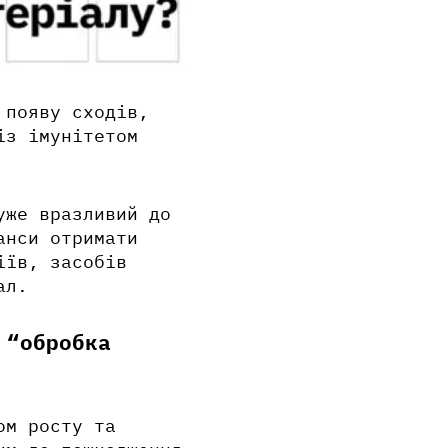
 появу сходів,
із імунітетом
уже вразливий до
анси отримати
іїв, засобів
ал.
 “обробка
ом росту та