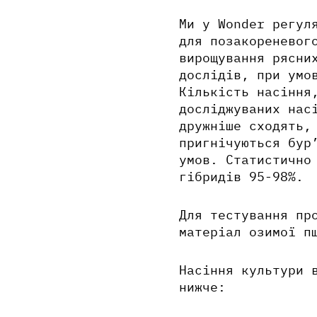
Ми у Wonder регул
для позакореневог
вирощування рясни
дослідів, при умо
Кількість насіння
досліджуваних нас
дружніше сходять,
пригнічуються бур
умов. Статистично
гібридів 95-98%.
Для тестування пр
матеріал озимої п
Насіння культури 
нижче: