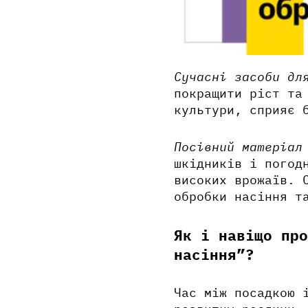
Сучасні засоби дл
покращити ріст та
культури, сприяє 
Посівний матеріал
шкідників і погод
високих врожаїв. 
обробки насіння т
Як і навіщо пр
насіння”?
Час між посадкою 