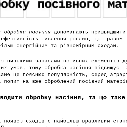
я обробки насіння
допомагають пришвидшити
 ефективність живлення рослин, що, разом 
більш енергійним та рівномірним сходам.
з низькими запасами поживних елементів д
них умов, тому обробка насіння підвищує ш
Саме це пояснює популярність, серед аграр
а попит на вже оброблений посівний матері
оводити обробку насіння, та що
таке
і появою сходів є найбільш вразливим етап