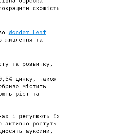
сівна обробка
покращити схожість
иво
Wonder Leaf
о живлення та
сту та розвитку,
0,5% цинку, також
обриво містить
юють ріст та
нах і регулюють їх
о активно ростуть,
дносять ауксини,