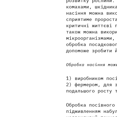
розвитку рослини.
комахами, шкідник
насіння можна вик
сприятиме пророст
критичні життєві 
також можна викор
мікроорганізмами,
обробка посадково
допоможе зробити 
Обробка насіння мож
1) виробником пос
2) фермером, для 
подальшого росту 
Обробка посівного
підживленням набу