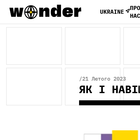
ПР
UKRAINE
НА
/21 Лютого 2023
ЯК І НАВІ