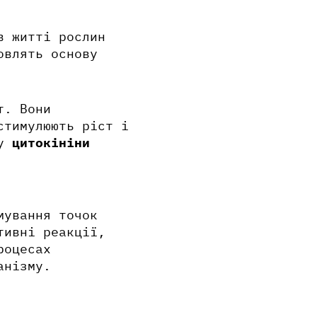
в житті рослин
овлять основу
т. Вони
стимулюють ріст і
гу
цитокініни
мування точок
тивні реакції,
роцесах
анізму.