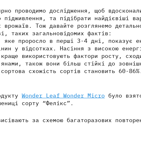
ярно проводимо дослідження, щоб вдосконал
о підживлення, та підібрати найдієвіші ва
х врожаїв. Тож давайте розглянемо детальн
ві, таких загальновідомих фактів:
, яке проросло в перші 3-4 дні, показує е
інин у відсотках. Насіння з високою енерг
 краще використовують фактори росту, сход
’янами, також вони більш стійкі до зовніш
 сортова схожість сортів становить 60-86%
одукту
Wonder Leaf Wonder Micro
було взят
шениці сорту “Фелікс”.
висівають за схемою багаторазових повторе