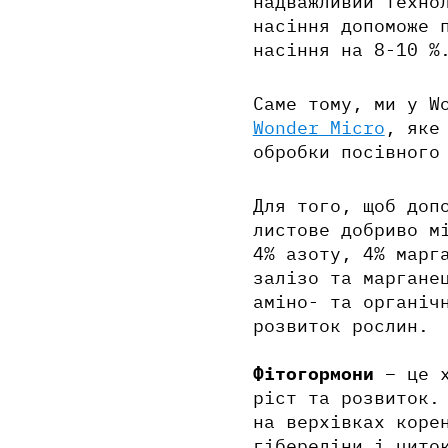
надважливий техно
насіння допоможе 
насіння на 8-10 %
Саме тому, ми у W
Wonder Micro
, яке
обробки посівного
Для того, щоб доп
листове добриво м
4% азоту, 4% марг
залізо та маргане
аміно- та органіч
розвиток рослин.
Фітогормони
– це х
ріст та розвиток.
на верхівках коре
гібереліни і цито