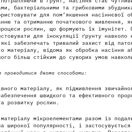
 Потрапляючи в ґрунт, насіння стає чутлив
ами, бактеріальними та грибковими збудник
ористовувати для пом’якшення насіннєвої о
анню та отриманню початкового живлення, я
процеси рослин, що формують їх імунітет. 
истовувати для інокуляції ґрунту навколо 
 які забезпечать тривалий захист від пат
го матеріалу, відома як обробка насіння а
його більш стійким до суворих умов навко
е проводитися двома способами:
івного матеріалу, як підживлення звичайно
забезпечення швидкого та ефективного прор
та розвитку рослин.
 матеріалу мікроелементами разом із подал
ла широкої популярності, і застосувується