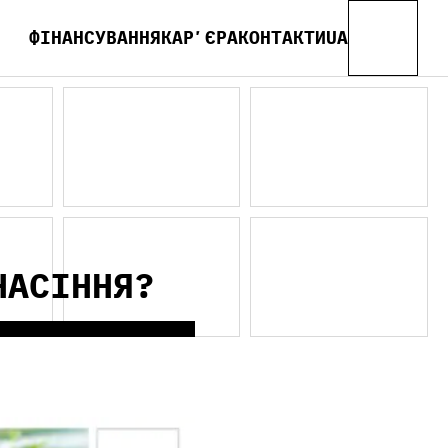
ФІНАНСУВАННЯ
КАРʼЄРА
КОНТАКТИ
UA
EN
FR
ES
НАСІННЯ?