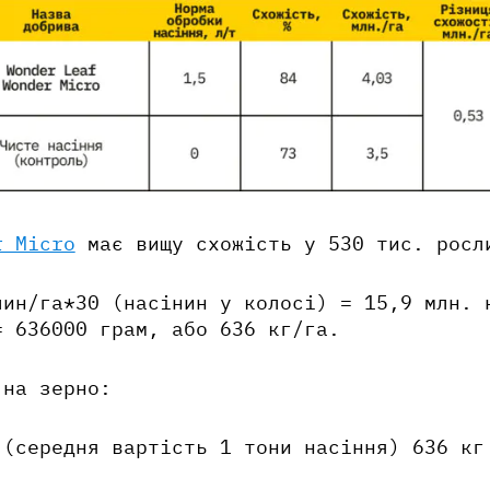
r Micro
має вищу схожість у 530 тис. росл
лин/га*30 (насінин у колосі) = 15,9 млн. 
= 636000 грам, або 636 кг/га.
 на зерно:
 (середня вартість 1 тони насіння) 636 кг