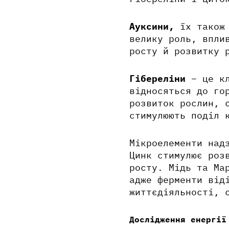
Ауксини,
їх також
велику роль, впли
росту й розвитку 
Гібереліни
– це кл
відносяться до го
розвиток рослин, 
стимулюють поділ 
Мікроелементи над
Цинк стимулює роз
росту. Мідь та Ма
адже ферменти від
життєдіяльності, 
Дослідження енергії