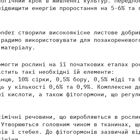
логічний крок в живленні культур. Передпо
підвищити енергію проростання на 5-6% та 
.
onder створили високоякісне листове добр
 радимо використовувати для позакореневог
 матеріалу.
омогти рослині на її початкових етапах ро
істить такі необхідні їй елементи:
анцю, 10% сірки, 0,5% бору, 0,5% міді та 
ць у кількості 0,6% та 0,9%. Комплексне д
ні кислоти, а також фітогормони, що регул
імічні речовини, що виробляються в росли
 Утворюються головним чином в тканинах, щ
нів і стебел. До фітогормонів зазвичай ві
кініни.